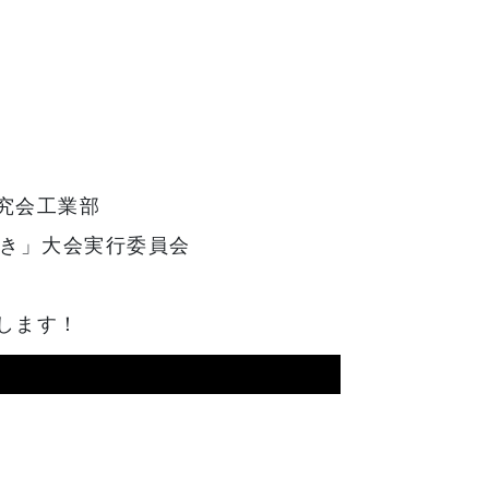
究会工業部
ざき」大会実行委員会
します！