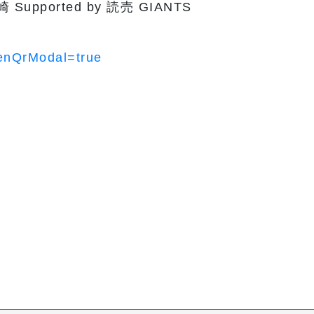
upported by 読売 GIANTS
penQrModal=true