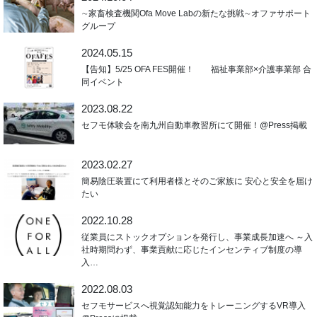
∼家畜検査機関Ofa Move Labの新たな挑戦∼オファサポート
グループ
2024.05.15
【告知】5/25 OFA FES開催！ 福祉事業部×介護事業部 合
同イベント
2023.08.22
セフモ体験会を南九州自動車教習所にて開催！@Press掲載
2023.02.27
簡易陰圧装置にて利用者様とそのご家族に 安心と安全を届け
たい
2022.10.28
従業員にストックオプションを発行し、事業成長加速へ ～入
社時期問わず、事業貢献に応じたインセンティブ制度の導
入…
2022.08.03
セフモサービスへ視覚認知能力をトレーニングするVR導入