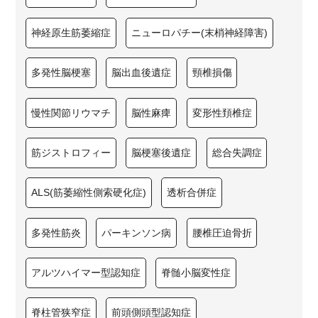
神経原生筋萎縮症
ニューロパチー(末梢神経障害)
多発性脳梗塞
脳出血後遺症
頸椎損傷
慢性関節リウマチ
脳性麻痺
変形性頚椎症
筋ジストロフィー
脳梗塞後遺症
総合失調症
ALS(筋萎縮性側索硬化症)
透析合併症
多発性筋炎
パーキンソン病
腰椎圧迫骨折
アルツハイマー型認知症
脊髄小脳変性症
脊柱管狭窄症
前頭側頭型認知症