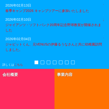
2026年02月13日
宮
春季キャンプ2026 キャンプツアーに参加いたしました
20
2026年02月10日
読
選
ジャイアンツ・ソフトバンク20周年記念野球教室が開催されま
ま
した
20
2026年02月04日
宮
ジャビットくん、元VENUSの伊藤るうなさんと共に幼稚園訪問
しました。
詳しくは
こちら
会社概要
事業内容