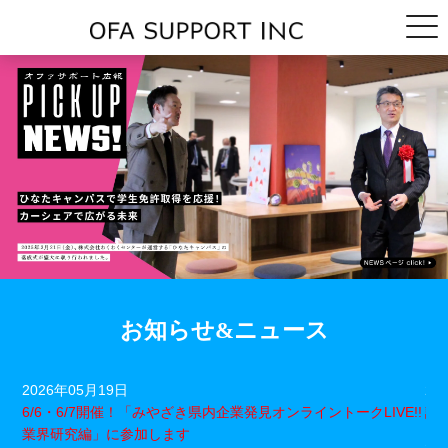
お知らせ&ニュース
2026年05月19日
20
催セ
6/6・6/7開催！「みやざき県内企業発見オンライントークLIVE!!
読
業界研究編」に参加します
20