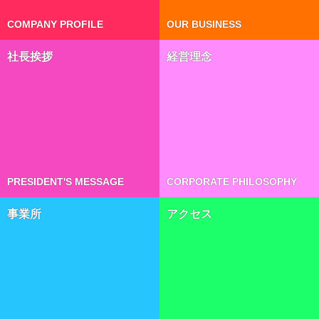
COMPANY PROFILE
OUR BUSINESS
社長挨拶
経営理念
PRESIDENT'S MESSAGE
CORPORATE PHILOSOPHY
事業所
アクセス