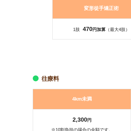
変形徒手矯正術
470
1肢
円加算
（最大4肢）
往療料
4km未満
2,300
円
※10割負担の場合の金額です。