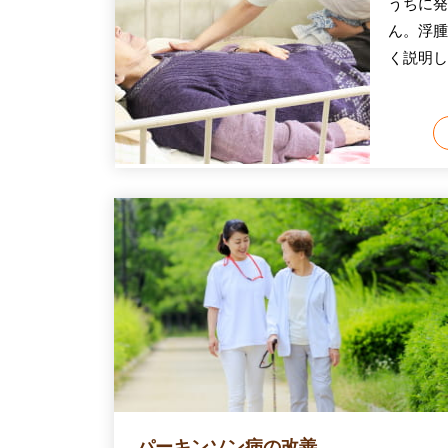
うちに発
ん。浮腫
く説明し
パーキンソン病の改善