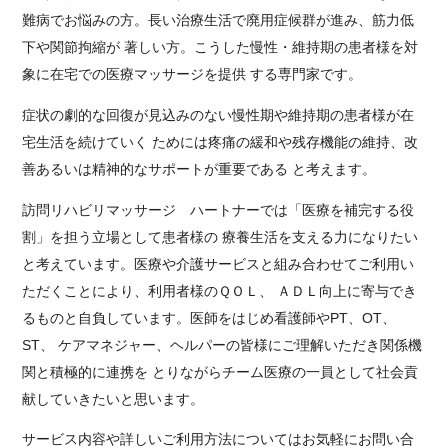
難病でお悩みの方。長い治療生活で廃用症候群が進み、筋力低
下や関節拘縮が 著しい方。こうした慢性・維持期の患者様を対
象に在宅での医療マッサージを提供 する専門家です。
症状の劇的な回復が見込みのない慢性期や維持期の患者様が在
宅生活を続けていく ためには疼痛の緩和や残存機能の維持、改
善あるいは精神的なサポートが重要である と考えます。
訪問リハビリマッサージ ハートナーでは「医療を補完する役
割」を担う立場として患者様の 療養生活を支える力になりたい
と考えています。医療や介護サービスと組み合わせてご利用い
ただくことにより、利用者様のＱＯＬ、 ＡＤＬ向上に寄与でき
るものと自負しています。医師をはじめ看護師やPT、OT、
ST、 ケアマネジャー、ヘルパーの皆様にご理解いただき関係機
関と積極的に連携を とりながらチーム医療の一員として社会貢
献していきたいと思います。
サービス内容や詳しいご利用方法についてはお気軽にお問い合