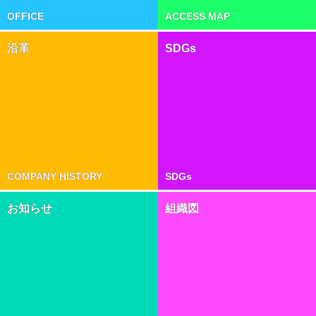
OFFICE
ACCESS MAP
沿革
SDGs
COMPANY HISTORY
SDGs
お知らせ
組織図