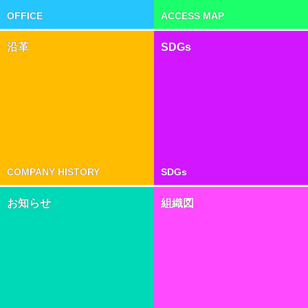
OFFICE
ACCESS MAP
沿革
SDGs
COMPANY HISTORY
SDGs
お知らせ
組織図