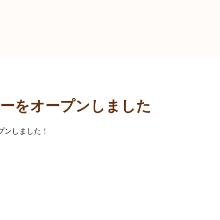
ターをオープンしました
プンしました！
。