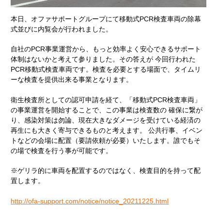
本日、オファサポートグループにて移動式PCR検査車両の除幕
式並びに内覧会が行われました。
自社のPCR事業運営から、もっと効率よく安心できるサポート
体制はないかと考えて参りました。その答えが 今回行われた
PCR移動式検査車両です。検査を必要とする場面で、タイムリ
ーな検査を提供出来る事業となります。
衛生検査所としての認可申請を経て、「移動式PCR検査車両」
の事業運営を開始することで、この事業は検査数の 確保に繋が
り、感染対策は勿論、現在大きなダメージを受けている経済の
再生にも大きく寄与できるものと考えます。 公共行事、イベン
トなどの会場に配置（要請依頼が必要）いたします。誰でもそ
の場で検査を行う事が可能です。
※ゲリラ的に車両を配置するのではなく、検査目的を持って配
置します。
http://ofa-support.com/notice/notice_20211225.html