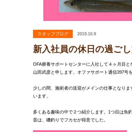
スタッフブログ
2019.10.9
新入社員の休日の過ごし
OFA療養サポートセンターに入社して４ヶ月目と
山田武彦と申します。オファサポート通信397号
少しの間、施術者の送迎がメインの仕事となりま
います。
多くある趣味の中で２つ紹介します。1つ目は魚
昔は、磯釣りでフカセが得意でした。